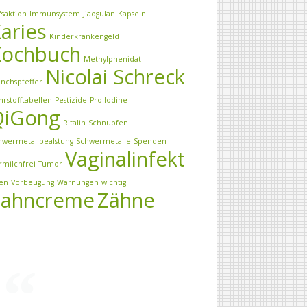
fsaktion
Immunsystem
Jiaogulan
Kapseln
aries
Kinderkrankengeld
Kochbuch
Methylphenidat
Nicolai Schreck
nchspfeffer
hrstofftabellen
Pestizide
Pro Iodine
QiGong
Ritalin
Schnupfen
hwermetallbealstung
Schwermetalle
Spenden
Vaginalinfekt
rmilchfrei
Tumor
ren
Vorbeugung
Warnungen
wichtig
Zahncreme
Zähne