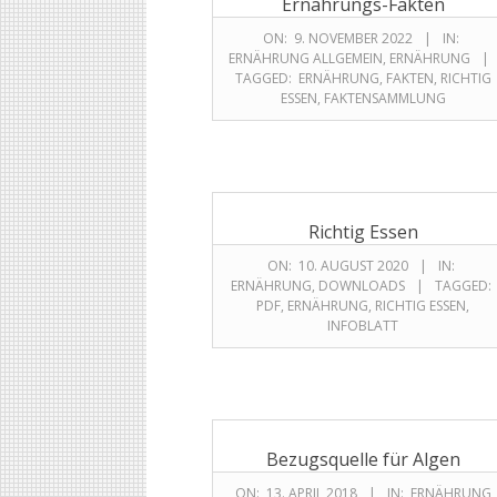
Ernährungs-Fakten
ON:
9. NOVEMBER 2022
IN:
ERNÄHRUNG ALLGEMEIN
,
ERNÄHRUNG
TAGGED:
ERNÄHRUNG
,
FAKTEN
,
RICHTIG
ESSEN
,
FAKTENSAMMLUNG
Richtig Essen
ON:
10. AUGUST 2020
IN:
ERNÄHRUNG
,
DOWNLOADS
TAGGED:
PDF
,
ERNÄHRUNG
,
RICHTIG ESSEN
,
INFOBLATT
Bezugsquelle für Algen
ON:
13. APRIL 2018
IN:
ERNÄHRUNG