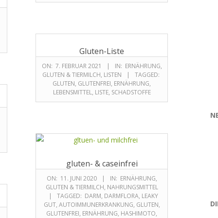
Gluten-Liste
ON:
7. FEBRUAR 2021
IN:
ERNÄHRUNG
,
GLUTEN & TIERMILCH
,
LISTEN
TAGGED:
GLUTEN
,
GLUTENFREI
,
ERNÄHRUNG
,
LEBENSMITTEL
,
LISTE
,
SCHADSTOFFE
N
gluten- & caseinfrei
ON:
11. JUNI 2020
IN:
ERNÄHRUNG
,
GLUTEN & TIERMILCH
,
NAHRUNGSMITTEL
TAGGED:
DARM
,
DARMFLORA
,
LEAKY
D
GUT
,
AUTOIMMUNERKRANKUNG
,
GLUTEN
,
GLUTENFREI
,
ERNÄHRUNG
,
HASHIMOTO
,