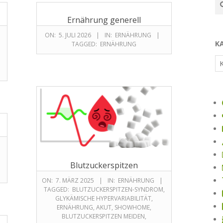
Ernährung generell
ON:
5. JULI 2026
IN:
ERNÄHRUNG
K
TAGGED:
ERNÄHRUNG
Blutzuckerspitzen
ON:
7. MÄRZ 2025
IN:
ERNÄHRUNG
TAGGED:
BLUTZUCKERSPITZEN-SYNDROM
,
GLYKÄMISCHE HYPERVARIABILITÄT
,
ERNÄHRUNG
,
AKUT
,
SHOWHOME
,
BLUTZUCKERSPITZEN MEIDEN
,