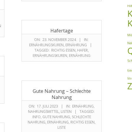
Hil
K
N
Hafertage
Mö
ON:
23. NOVEMBER 2024
IN:
Nä
ERNÄHRUNGSKUREN
,
ERNÄHRUNG
TAGGED:
RICHTIG ESSEN
,
HAFER
,
ERNÄHRUNGSKUREN
,
ERNÄHRUNG
Sc
tie
Vi
Gute Nahrung – Schlechte
Nahrung
ON:
17. JULI 2023
IN:
ERNÄHRUNG
,
NAHRUNGSMITTEL
,
LISTEN
TAGGED:
INFO
,
GUTE NAHRUNG
,
SCHLECHTE
NAHRUNG
,
ERNÄHRUNG
,
RICHTIG ESSEN
,
LISTE