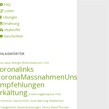
FAQ
Listen
Übungen
Ernährung
Vitalstoffe
Geschichten
CHLAGWÖRTER
nus casus
Allergie
Blütenessenzen
CO2
oronalinks
CoronaMassnahmenUnsererPraxi
Empfehlungen
rkältung
Ernährungsbeispiele
FAQ
nzimmun
Geschichten
Gute Nahrung
Haltbarkeit
rnwegsinfekt
Hauterkrankungen
Henry David Thoreau