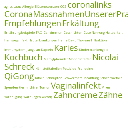
coronalinks
agnus casus
Allergie
Blütenessenzen
CO2
CoronaMassnahmenUnsererPra
Empfehlungen
Erkältung
Ernährungsbeispiele
FAQ
Ganzimmun
Geschichten
Gute Nahrung
Haltbarkeit
Harnwegsinfekt
Hauterkrankungen
Henry David Thoreau
Hilfsaktion
Karies
Immunsystem
Jiaogulan
Kapseln
Kinderkrankengeld
Kochbuch
Nicolai
Methylphenidat
Mönchspfeffer
Schreck
Nährstofftabellen
Pestizide
Pro Iodine
QiGong
Ritalin
Schnupfen
Schwermetallbealstung
Schwermetalle
Vaginalinfekt
Spenden
tiermilchfrei
Tumor
Viren
Zahncreme
Zähne
Vorbeugung
Warnungen
wichtig