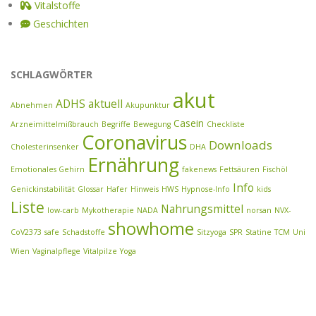
Vitalstoffe
Geschichten
SCHLAGWÖRTER
akut
ADHS
aktuell
Abnehmen
Akupunktur
Casein
Arzneimittelmißbrauch
Begriffe
Bewegung
Checkliste
Coronavirus
Downloads
Cholesterinsenker
DHA
Ernährung
Emotionales Gehirn
fakenews
Fettsäuren
Fischöl
Info
Genickinstabilität
Glossar
Hafer
Hinweis
HWS
Hypnose-Info
kids
Liste
Nahrungsmittel
low-carb
Mykotherapie
NADA
norsan
NVX-
showhome
CoV2373
safe
Schadstoffe
Sitzyoga
SPR
Statine
TCM
Uni
Wien
Vaginalpflege
Vitalpilze
Yoga