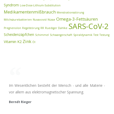
Syndrom
Low-Dose-Lithium-Substitution
Medikamentenmißbrauch
Menstrationsstörung
Omega-3-Fettsäuren
Milchsäurebakterien
Nuvaxovid
Nüsse
SARS-CoV-2
Pregnenolon
Regelstörung
RR
Ruediger Dahlke
Scheidenzäpfchen
Schimmel
Schwangerschaft
Spiraldynamik
Test
Testung
Zink
Vitamin K2
Öl
Im Wesentlichen besteht der Mensch - und alle Materie -
vor allem aus elektromagnetischer Spannung.
Berndt Rieger