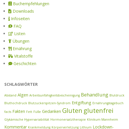
Buchempfehlungen
Downloads
Infoseiten
FAQ
Listen
Übungen
Ernährung
Vitalstoffe
Geschichten
SCHLAGWÖRTER
Behandlung
Algen
Abstand
Arbeitsunfähigkeitsbescheinigung
Blutdruck
Entgiftung
Bluthochdruck
Blutzuckerspitzen-Syndrom
Ernährungstagebuch
Gluten
glutenfrei
Fakten
Gedanken
facts
Fett
Füße
Glykämische Hypervariabilität
Hormonersatztherapie
Klinikum Mannheim
Kommentar
Lockdown-
Krankmeldung
Körperverletzung
Lithium