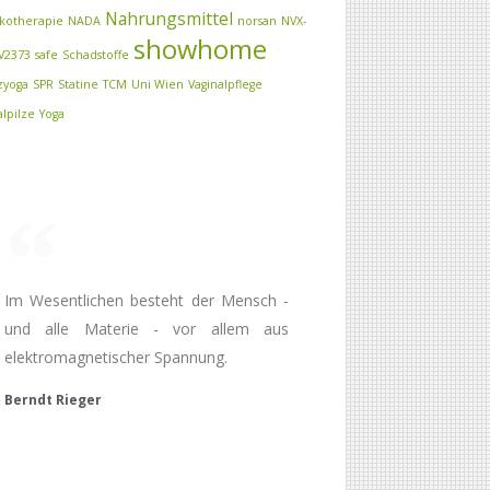
Nahrungsmittel
kotherapie
NADA
norsan
NVX-
showhome
V2373
safe
Schadstoffe
zyoga
SPR
Statine
TCM
Uni Wien
Vaginalpflege
alpilze
Yoga
Im Wesentlichen besteht der Mensch -
und alle Materie - vor allem aus
elektromagnetischer Spannung.
Berndt Rieger