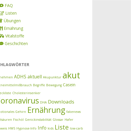
FAQ
Listen
Übungen
Ernährung
Vitalstoffe
Geschichten
CHLAGWÖRTER
akut
ADHS
aktuell
nehmen
Akupunktur
Casein
zneimittelmißbrauch
Begriffe
Bewegung
eckliste
Cholesterinsenker
oronavirus
Downloads
DHA
Ernährung
otionales Gehirn
fakenews
ttsäuren
Fischöl
Genickinstabilität
Glossar
Hafer
Liste
Info
nweis
HWS
Hypnose-Info
kids
low-carb