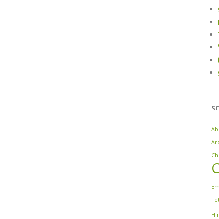
S
Ab
Ar
Ch
C
Em
Fe
Hi