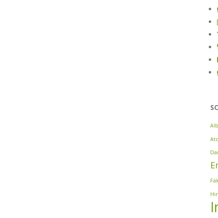
S
Al
At
Da
E
Fa
Hi
I