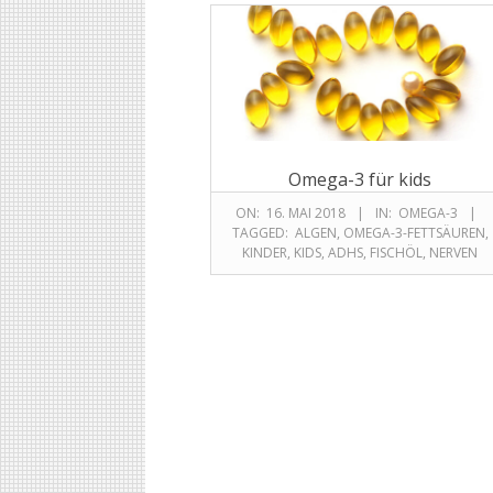
Omega-3 für kids
ON:
16. MAI 2018
IN:
OMEGA-3
TAGGED:
ALGEN
,
OMEGA-3-FETTSÄUREN
,
KINDER
,
KIDS
,
ADHS
,
FISCHÖL
,
NERVEN