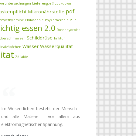
boruntersuchungen
Lieferengpaß
Lockdown
pdf
skenpflicht
Mikronährstoffe
enylethylamine
Philosophie
Physiotherapie
Pille
ichtig essen 2.0
Rosenhydrolat
Schilddrüse
ckenschmerzen
Tinktur
Wasser
Wasserqualität
ginalzäpfchen
itat
Zöliakie
Im Wesentlichen besteht der Mensch -
und alle Materie - vor allem aus
elektromagnetischer Spannung.