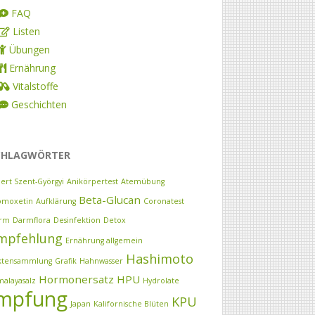
FAQ
Listen
Übungen
Ernährung
Vitalstoffe
Geschichten
CHLAGWÖRTER
bert Szent-Györgyi
Anikörpertest
Atemübung
Beta-Glucan
omoxetin
Aufklärung
Coronatest
rm
Darmflora
Desinfektion
Detox
mpfehlung
Ernährung allgemein
Hashimoto
ktensammlung
Grafik
Hahnwasser
Hormonersatz
HPU
malayasalz
Hydrolate
mpfung
KPU
Japan
Kalifornische Blüten