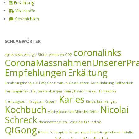
Ernährung
Vitalstoffe
Geschichten
SCHLAGWÖRTER
coronalinks
agnus casus
Allergie
Blütenessenzen
CO2
CoronaMassnahmenUnsererPra
Empfehlungen
Erkältung
Ernährungsbeispiele
FAQ
Ganzimmun
Geschichten
Gute Nahrung
Haltbarkeit
Harnwegsinfekt
Hauterkrankungen
Henry David Thoreau
Hilfsaktion
Karies
Immunsystem
Jiaogulan
Kapseln
Kinderkrankengeld
Kochbuch
Nicolai
Methylphenidat
Mönchspfeffer
Schreck
Nährstofftabellen
Pestizide
Pro Iodine
QiGong
Ritalin
Schnupfen
Schwermetallbealstung
Schwermetalle