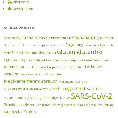
Vitalstoffe
Geschichten
SCHLAGWÖRTER
Behandlung
Algen
Abstand
Arbeitsunfähigkeitsbescheinigung
Blutdruck
Entgiftung
Bluthochdruck
Blutzuckerspitzen-Syndrom
Ernährungstagebuch
Gluten
glutenfrei
Fakten
Gedanken
facts
Fett
Füße
Glykämische Hypervariabilität
Hormonersatztherapie
Klinikum Mannheim
Kommentar
Lockdown-
Krankmeldung
Körperverletzung
Lithium
Syndrom
Low-Dose-Lithium-Substitution
Medikamentenmißbrauch
Menstrationsstörung
Omega-3-Fettsäuren
Milchsäurebakterien
Nuvaxovid
Nüsse
SARS-CoV-2
Pregnenolon
Regelstörung
RR
Ruediger Dahlke
Scheidenzäpfchen
Schimmel
Schwangerschaft
Spiraldynamik
Test
Testung
Zink
Vitamin K2
Öl