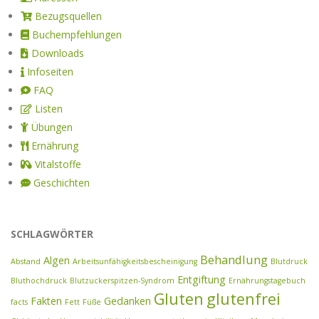
Bezugsquellen
Buchempfehlungen
Downloads
Infoseiten
FAQ
Listen
Übungen
Ernährung
Vitalstoffe
Geschichten
SCHLAGWÖRTER
Behandlung
Algen
Abstand
Arbeitsunfähigkeitsbescheinigung
Blutdruck
Entgiftung
Bluthochdruck
Blutzuckerspitzen-Syndrom
Ernährungstagebuch
Gluten
glutenfrei
Fakten
Gedanken
facts
Fett
Füße