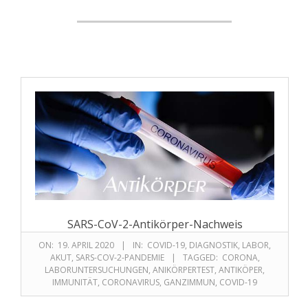
SARS-CoV-2-Antikörper-Nachweis
ON:
19. APRIL 2020
IN:
COVID-19
,
DIAGNOSTIK
,
LABOR
,
AKUT
,
SARS-COV-2-PANDEMIE
TAGGED:
CORONA
,
LABORUNTERSUCHUNGEN
,
ANIKÖRPERTEST
,
ANTIKÖPER
,
IMMUNITÄT
,
CORONAVIRUS
,
GANZIMMUN
,
COVID-19