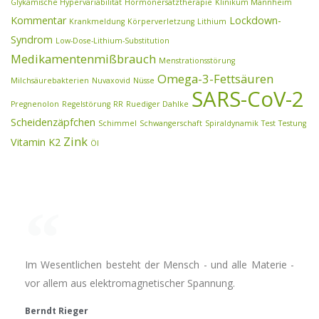
Glykämische Hypervariabilität
Hormonersatztherapie
Klinikum Mannheim
Kommentar
Lockdown-
Krankmeldung
Körperverletzung
Lithium
Syndrom
Low-Dose-Lithium-Substitution
Medikamentenmißbrauch
Menstrationsstörung
Omega-3-Fettsäuren
Milchsäurebakterien
Nuvaxovid
Nüsse
SARS-CoV-2
Pregnenolon
Regelstörung
RR
Ruediger Dahlke
Scheidenzäpfchen
Schimmel
Schwangerschaft
Spiraldynamik
Test
Testung
Zink
Vitamin K2
Öl
Im Wesentlichen besteht der Mensch - und alle Materie -
vor allem aus elektromagnetischer Spannung.
Berndt Rieger