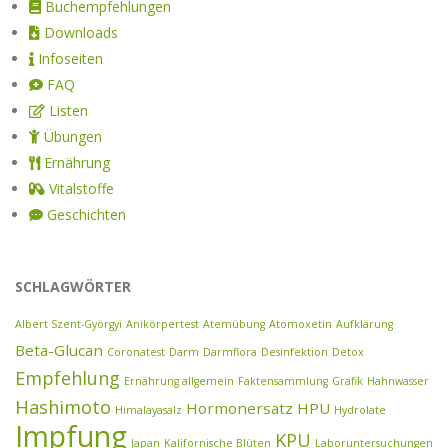
Buchempfehlungen
Downloads
Infoseiten
FAQ
Listen
Übungen
Ernährung
Vitalstoffe
Geschichten
SCHLAGWÖRTER
Albert Szent-Györgyi
Anikörpertest
Atemübung
Atomoxetin
Aufklärung
Beta-Glucan
Coronatest
Darm
Darmflora
Desinfektion
Detox
Empfehlung
Ernährung allgemein
Faktensammlung
Grafik
Hahnwasser
Hashimoto
Hormonersatz
HPU
Himalayasalz
Hydrolate
Impfung
KPU
Japan
Kalifornische Blüten
Laboruntersuchungen