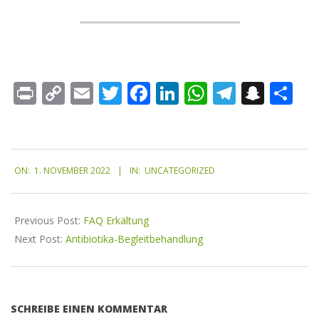
Print
Copy
Email
Twitter
Facebook
LinkedIn
WhatsApp
Telegr
Snap
Te
Link
ON:
1. NOVEMBER 2022
IN:
UNCATEGORIZED
Previous Post:
FAQ Erkältung
Next Post:
Antibiotika-Begleitbehandlung
SCHREIBE EINEN KOMMENTAR