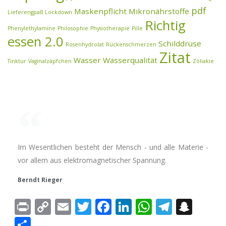
pdf
Maskenpflicht
Mikronährstoffe
Lieferengpaß
Lockdown
Richtig
Phenylethylamine
Philosophie
Physiotherapie
Pille
essen 2.0
Schilddrüse
Rosenhydrolat
Rückenschmerzen
Zitat
Wasser
Wasserqualität
Tinktur
Vaginalzäpfchen
Zöliakie
Im Wesentlichen besteht der Mensch - und alle Materie -
vor allem aus elektromagnetischer Spannung.
Berndt Rieger
Print
Copy
Email
Twitter
Facebook
LinkedIn
WhatsAp
Telegr
Sna
Link
Teilen