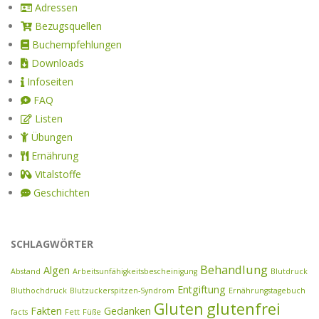
Adressen
Bezugsquellen
Buchempfehlungen
Downloads
Infoseiten
FAQ
Listen
Übungen
Ernährung
Vitalstoffe
Geschichten
SCHLAGWÖRTER
Behandlung
Algen
Abstand
Arbeitsunfähigkeitsbescheinigung
Blutdruck
Entgiftung
Bluthochdruck
Blutzuckerspitzen-Syndrom
Ernährungstagebuch
Gluten
glutenfrei
Fakten
Gedanken
facts
Fett
Füße