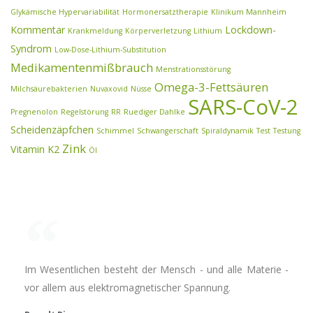
Glykämische Hypervariabilität
Hormonersatztherapie
Klinikum Mannheim
Kommentar
Lockdown-
Krankmeldung
Körperverletzung
Lithium
Syndrom
Low-Dose-Lithium-Substitution
Medikamentenmißbrauch
Menstrationsstörung
Omega-3-Fettsäuren
Milchsäurebakterien
Nuvaxovid
Nüsse
SARS-CoV-2
Pregnenolon
Regelstörung
RR
Ruediger Dahlke
Scheidenzäpfchen
Schimmel
Schwangerschaft
Spiraldynamik
Test
Testung
Zink
Vitamin K2
Öl
Im Wesentlichen besteht der Mensch - und alle Materie -
vor allem aus elektromagnetischer Spannung.