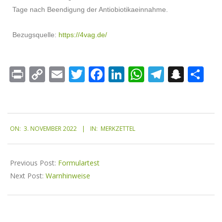
Tage nach Beendigung der Antiobiotikaeinnahme.
Bezugsquelle:
https://4vag.de/
Print
Copy
Email
Twitter
Facebook
LinkedIn
WhatsApp
Telegr
Snap
Te
Link
ON:
3. NOVEMBER 2022
IN:
MERKZETTEL
Previous Post:
Formulartest
Next Post:
Warnhinweise