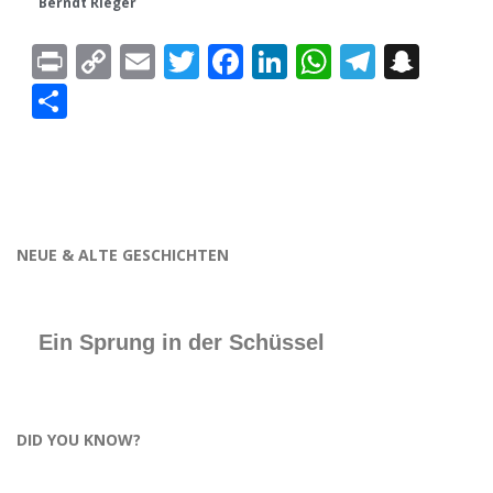
Berndt Rieger
Print
Copy
Email
Twitter
Facebook
LinkedIn
WhatsAp
Telegr
Sna
Link
Teilen
NEUE & ALTE GESCHICHTEN
Ein Sprung in der Schüssel
DID YOU KNOW?