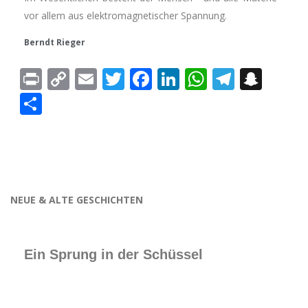
vor allem aus elektromagnetischer Spannung.
Berndt Rieger
Print
Copy
Email
Twitter
Facebook
LinkedIn
WhatsAp
Telegr
Sna
Link
Teilen
NEUE & ALTE GESCHICHTEN
Ein Sprung in der Schüssel