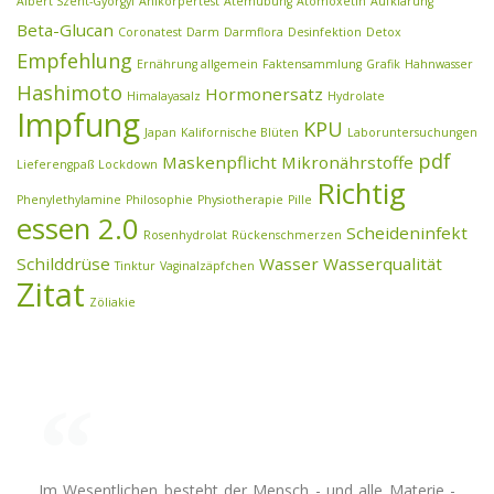
Albert Szent-Györgyi
Anikörpertest
Atemübung
Atomoxetin
Aufklärung
Beta-Glucan
Coronatest
Darm
Darmflora
Desinfektion
Detox
Empfehlung
Ernährung allgemein
Faktensammlung
Grafik
Hahnwasser
Hashimoto
Hormonersatz
Himalayasalz
Hydrolate
Impfung
KPU
Japan
Kalifornische Blüten
Laboruntersuchungen
pdf
Maskenpflicht
Mikronährstoffe
Lieferengpaß
Lockdown
Richtig
Phenylethylamine
Philosophie
Physiotherapie
Pille
essen 2.0
Scheideninfekt
Rosenhydrolat
Rückenschmerzen
Schilddrüse
Wasser
Wasserqualität
Tinktur
Vaginalzäpfchen
Zitat
Zöliakie
Im Wesentlichen besteht der Mensch - und alle Materie -