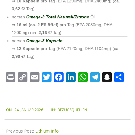
⇒
10 Kapseln
pro Tag (EPA 1290mg, DHA 2460mg) (ca.
3,62 €
/ Tag)
norsan
Omega-3 Total Naturell/Zitrone
Öl
⇒
16 ml (ca. 2 Eßlöffel)
pro Tag (EPA 2080mg, DHA
1200mg) (ca.
2,16 €
/ Tag)
norsan
Omega-3 Kapseln
:
⇒
12 Kapseln
pro Tag (EPA 2120mg, DHA 1104mg) (ca.
2,90 €
/ Tag)
Print
Copy
Email
Twitter
Facebook
LinkedIn
WhatsApp
Telegr
Snap
Te
Link
ON:
24. JANUAR 2026
IN:
BEZUGSQUELLEN
Previous Post:
Lithium Info