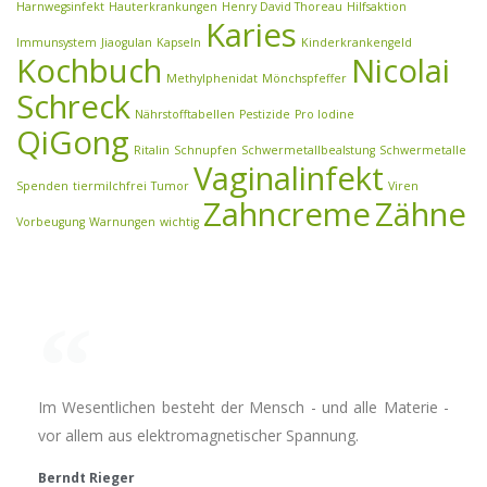
Harnwegsinfekt
Hauterkrankungen
Henry David Thoreau
Hilfsaktion
Karies
Immunsystem
Jiaogulan
Kapseln
Kinderkrankengeld
Kochbuch
Nicolai
Methylphenidat
Mönchspfeffer
Schreck
Nährstofftabellen
Pestizide
Pro Iodine
QiGong
Ritalin
Schnupfen
Schwermetallbealstung
Schwermetalle
Vaginalinfekt
Spenden
tiermilchfrei
Tumor
Viren
Zahncreme
Zähne
Vorbeugung
Warnungen
wichtig
Im Wesentlichen besteht der Mensch - und alle Materie -
vor allem aus elektromagnetischer Spannung.
Berndt Rieger