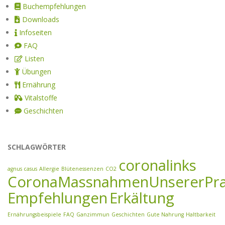
Buchempfehlungen
Downloads
Infoseiten
FAQ
Listen
Übungen
Ernährung
Vitalstoffe
Geschichten
SCHLAGWÖRTER
coronalinks
agnus casus
Allergie
Blütenessenzen
CO2
CoronaMassnahmenUnsererPra
Empfehlungen
Erkältung
Ernährungsbeispiele
FAQ
Ganzimmun
Geschichten
Gute Nahrung
Haltbarkeit