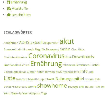
Ernährung
Vitalstoffe
Geschichten
SCHLAGWÖRTER
akut
ADHS
aktuell
Abnehmen
Akupunktur
Casein
Arzneimittelmißbrauch
Begriffe
Bewegung
Checkliste
Coronavirus
Downloads
Cholesterinsenker
DHA
Ernährung
Emotionales Gehirn
fakenews
Fettsäuren
Fischöl
Info
Genickinstabilität
Glossar
Hafer
Hinweis
HWS
Hypnose-Info
kids
Liste
Nahrungsmittel
low-carb
Mykotherapie
NADA
norsan
NVX-
showhome
CoV2373
safe
Schadstoffe
Sitzyoga
SPR
Statine
TCM
Uni
Wien
Vaginalpflege
Vitalpilze
Yoga