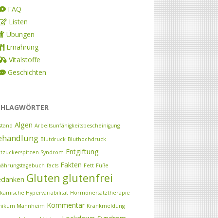
FAQ
Listen
Übungen
Ernährung
Vitalstoffe
Geschichten
CHLAGWÖRTER
Algen
stand
Arbeitsunfähigkeitsbescheinigung
ehandlung
Blutdruck
Bluthochdruck
Entgiftung
utzuckerspitzen-Syndrom
Fakten
nährungstagebuch
facts
Fett
Füße
Gluten
glutenfrei
edanken
ykämische Hypervariabilität
Hormonersatztherapie
Kommentar
inikum Mannheim
Krankmeldung