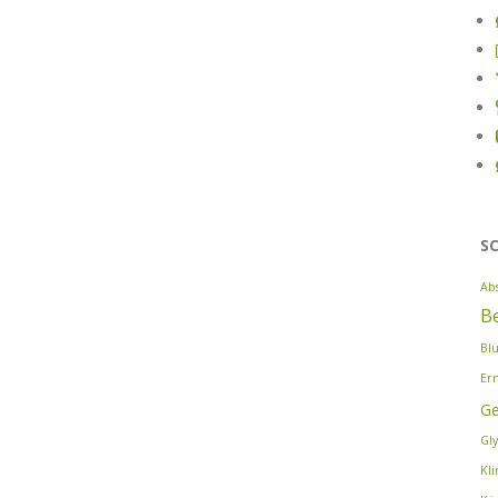
S
Ab
B
Bl
Er
G
Gl
Kl