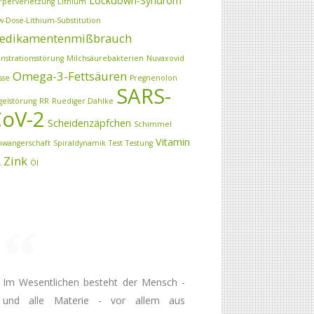
Lockdown-Syndrom
rperverletzung
Lithium
w-Dose-Lithium-Substitution
edikamentenmißbrauch
nstrationsstörung
Milchsäurebakterien
Nuvaxovid
Omega-3-Fettsäuren
sse
Pregnenolon
SARS-
gelstörung
RR
Ruediger Dahlke
oV-2
Scheidenzäpfchen
Schimmel
Vitamin
hwangerschaft
Spiraldynamik
Test
Testung
Zink
2
Öl
Im Wesentlichen besteht der Mensch -
und alle Materie - vor allem aus