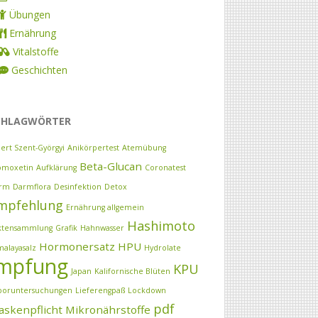
Übungen
Ernährung
Vitalstoffe
Geschichten
CHLAGWÖRTER
bert Szent-Györgyi
Anikörpertest
Atemübung
Beta-Glucan
omoxetin
Aufklärung
Coronatest
rm
Darmflora
Desinfektion
Detox
mpfehlung
Ernährung allgemein
Hashimoto
ktensammlung
Grafik
Hahnwasser
Hormonersatz
HPU
malayasalz
Hydrolate
mpfung
KPU
Japan
Kalifornische Blüten
boruntersuchungen
Lieferengpaß
Lockdown
pdf
skenpflicht
Mikronährstoffe