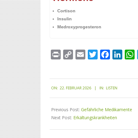
Cortison
Insulin
Medroxyprogesteron
Print
Copy
Email
Twitter
Faceb
Lin
Link
ON:
22. FEBRUAR 2026
IN:
LISTEN
Previous Post:
Gefährliche Medikamente
Next Post:
Erkältungskrankheiten