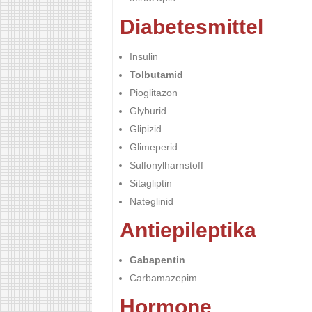
Diabetesmittel
Insulin
Tolbutamid
Pioglitazon
Glyburid
Glipizid
Glimeperid
Sulfonylharnstoff
Sitagliptin
Nateglinid
Antiepileptika
Gabapentin
Carbamazepim
Hormone