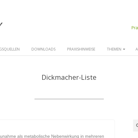
d
Pr
GSQUELLEN
DOWNLOADS
PRAXISHINWEISE
THEMEN
A
Dickmacher-Liste
tszunahme als metabolische Nebenwirkung in mehreren