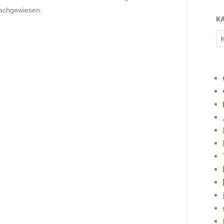
 nachgewiesen:
K