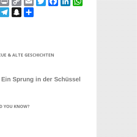
Print
Copy
Email
Twitter
Facebook
LinkedIn
WhatsApp
Link
Telegram
Snapchat
Teilen
EUE & ALTE GESCHICHTEN
Ein Sprung in der Schüssel
ID YOU KNOW?