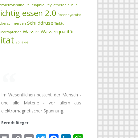
enylethylamine
Philosophie
Physiotherapie
Pille
ichtig essen 2.0
Rosenhydrolat
Schilddrüse
ckenschmerzen
Tinktur
Wasser
Wasserqualität
ginalzäpfchen
itat
Zöliakie
Im Wesentlichen besteht der Mensch -
und alle Materie - vor allem aus
elektromagnetischer Spannung.
Berndt Rieger