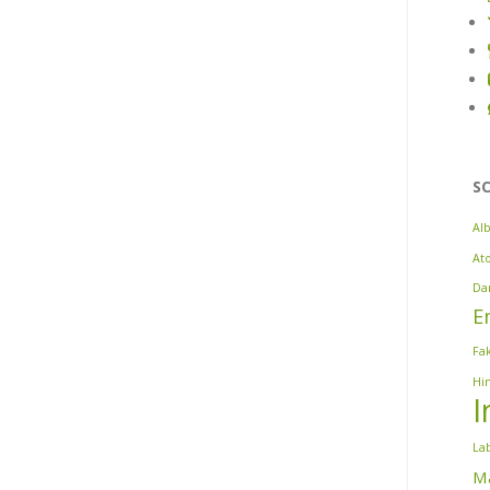
S
Al
At
Da
E
Fa
Hi
I
La
Ma