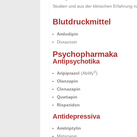
Studien und aus der klinischen Erfahrung
Blutdruckmittel
Amlodipin
Doxazosin
Psychopharmaka
Antipsychotika
®
Aripiprazol
(Abilify
)
Olanzapin
Clonazapin
Quetiapin
Risperidon
Antidepressiva
Amitriptylin
Mirtazapin