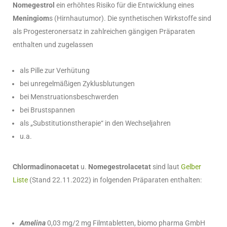
Nomegestrol
ein erhöhtes Risiko für die Entwicklung eines
Meningiom
s (Hirnhautumor). Die synthetischen Wirkstoffe sind
als Progesteronersatz in zahlreichen gängigen Präparaten
enthalten und zugelassen
als Pille zur Verhütung
bei unregelmäßigen Zyklusblutungen
bei Menstruationsbeschwerden
bei Brustspannen
als „Substitutionstherapie“ in den Wechseljahren
u.a.
Chlormadinonacetat
u.
Nomegestrolacetat
sind laut
Gelber
Liste
(Stand 22.11.2022) in folgenden Präparaten enthalten:
Amelina
0,03 mg/2 mg Filmtabletten, biomo pharma GmbH