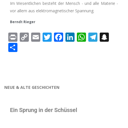
Im Wesentlichen besteht der Mensch - und alle Materie -
vor allem aus elektromagnetischer Spannung.
Berndt Rieger
Print
Copy
Email
Twitter
Facebook
LinkedIn
WhatsAp
Telegr
Sna
Link
Teilen
NEUE & ALTE GESCHICHTEN
Ein Sprung in der Schüssel