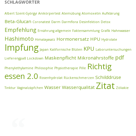
SCHLAGWÖRTER
Albert Szent-Györgyi
Anikörpertest
Atemübung
Atomoxetin
Aufklärung
Beta-Glucan
Coronatest
Darm
Darmflora
Desinfektion
Detox
Empfehlung
Ernährung allgemein
Faktensammlung
Grafik
Hahnwasser
Hashimoto
Hormonersatz
HPU
Himalayasalz
Hydrolate
Impfung
KPU
Japan
Kalifornische Blüten
Laboruntersuchungen
pdf
Maskenpflicht
Mikronährstoffe
Lieferengpaß
Lockdown
Richtig
Phenylethylamine
Philosophie
Physiotherapie
Pille
essen 2.0
Schilddrüse
Rosenhydrolat
Rückenschmerzen
Zitat
Wasser
Wasserqualität
Tinktur
Vaginalzäpfchen
Zöliakie