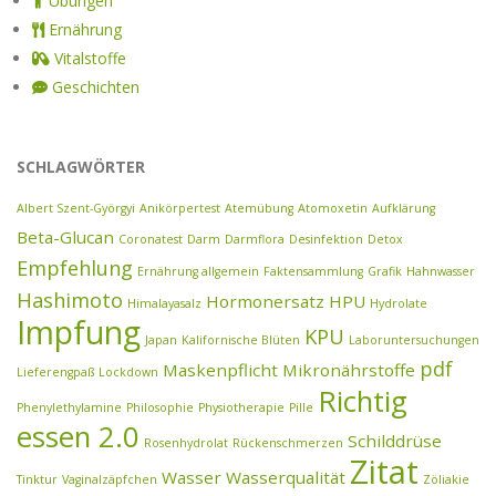
Übungen
Ernährung
Vitalstoffe
Geschichten
SCHLAGWÖRTER
Albert Szent-Györgyi
Anikörpertest
Atemübung
Atomoxetin
Aufklärung
Beta-Glucan
Coronatest
Darm
Darmflora
Desinfektion
Detox
Empfehlung
Ernährung allgemein
Faktensammlung
Grafik
Hahnwasser
Hashimoto
Hormonersatz
HPU
Himalayasalz
Hydrolate
Impfung
KPU
Japan
Kalifornische Blüten
Laboruntersuchungen
pdf
Maskenpflicht
Mikronährstoffe
Lieferengpaß
Lockdown
Richtig
Phenylethylamine
Philosophie
Physiotherapie
Pille
essen 2.0
Schilddrüse
Rosenhydrolat
Rückenschmerzen
Zitat
Wasser
Wasserqualität
Tinktur
Vaginalzäpfchen
Zöliakie