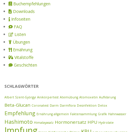
Buchempfehlungen
Downloads
Infoseiten
FAQ
Listen
Übungen
Ernährung
Vitalstoffe
Geschichten
SCHLAGWÖRTER
Albert Szent-Györgyi
Anikörpertest
Atemübung
Atomoxetin
Aufklärung
Beta-Glucan
Coronatest
Darm
Darmflora
Desinfektion
Detox
Empfehlung
Ernährung allgemein
Faktensammlung
Grafik
Hahnwasser
Hashimoto
Hormonersatz
HPU
Himalayasalz
Hydrolate
Impfung
KPU