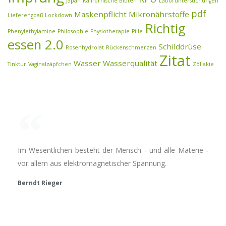
Japan
Kalifornische Blüten
Laboruntersuchungen
pdf
Maskenpflicht
Mikronährstoffe
Lieferengpaß
Lockdown
Richtig
Phenylethylamine
Philosophie
Physiotherapie
Pille
essen 2.0
Schilddrüse
Rosenhydrolat
Rückenschmerzen
Zitat
Wasser
Wasserqualität
Tinktur
Vaginalzäpfchen
Zöliakie
Im Wesentlichen besteht der Mensch - und alle Materie -
vor allem aus elektromagnetischer Spannung.
Berndt Rieger