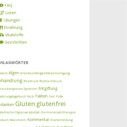
FAQ
Listen
Übungen
Ernährung
Vitalstoffe
Geschichten
CHLAGWÖRTER
Algen
stand
Arbeitsunfähigkeitsbescheinigung
ehandlung
Blutdruck
Bluthochdruck
Entgiftung
utzuckerspitzen-Syndrom
Fakten
nährungstagebuch
facts
Fett
Füße
Gluten
glutenfrei
edanken
ykämische Hypervariabilität
Hormonersatztherapie
Kommentar
inikum Mannheim
Krankmeldung