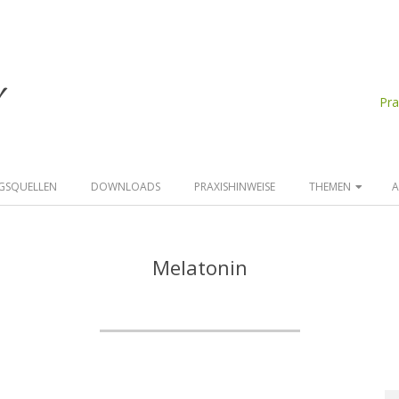
d
Pr
GSQUELLEN
DOWNLOADS
PRAXISHINWEISE
THEMEN
A
Melatonin