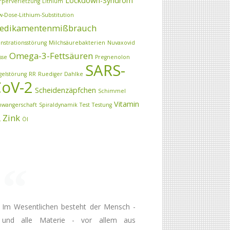
Lockdown-Syndrom
rperverletzung
Lithium
w-Dose-Lithium-Substitution
edikamentenmißbrauch
nstrationsstörung
Milchsäurebakterien
Nuvaxovid
Omega-3-Fettsäuren
sse
Pregnenolon
SARS-
gelstörung
RR
Ruediger Dahlke
oV-2
Scheidenzäpfchen
Schimmel
Vitamin
hwangerschaft
Spiraldynamik
Test
Testung
Zink
2
Öl
Im Wesentlichen besteht der Mensch -
und alle Materie - vor allem aus