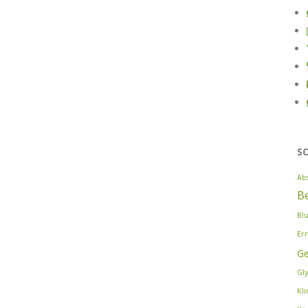
S
Ab
B
Bl
Er
G
Gl
Kl