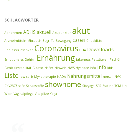
SCHLAGWÖRTER
akut
ADHS
aktuell
Abnehmen
Akupunktur
Casein
Arzneimittelmißbrauch
Begriffe
Bewegung
Checkliste
Coronavirus
Downloads
Cholesterinsenker
DHA
Ernährung
Emotionales Gehirn
fakenews
Fettsäuren
Fischöl
Info
Genickinstabilität
Glossar
Hafer
Hinweis
HWS
Hypnose-Info
kids
Liste
Nahrungsmittel
low-carb
Mykotherapie
NADA
norsan
NVX-
showhome
CoV2373
safe
Schadstoffe
Sitzyoga
SPR
Statine
TCM
Uni
Wien
Vaginalpflege
Vitalpilze
Yoga