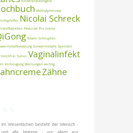
Kinderkrankengeld
Kochbuch
Methylphenidat
Nicolai Schreck
nchspfeffer
hrstofftabellen
Pestizide
Pro Iodine
QiGong
Ritalin
Schnupfen
hwermetallbealstung
Schwermetalle
Spenden
Vaginalinfekt
rmilchfrei
Tumor
ren
Vorbeugung
Warnungen
wichtig
Zahncreme
Zähne
Im Wesentlichen besteht der Mensch -
und alle Materie - vor allem aus