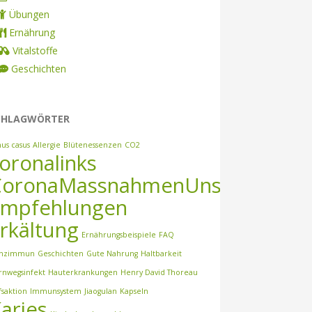
Übungen
Ernährung
Vitalstoffe
Geschichten
CHLAGWÖRTER
nus casus
Allergie
Blütenessenzen
CO2
oronalinks
CoronaMassnahmenUnsererPraxi
Empfehlungen
rkältung
Ernährungsbeispiele
FAQ
nzimmun
Geschichten
Gute Nahrung
Haltbarkeit
rnwegsinfekt
Hauterkrankungen
Henry David Thoreau
fsaktion
Immunsystem
Jiaogulan
Kapseln
aries