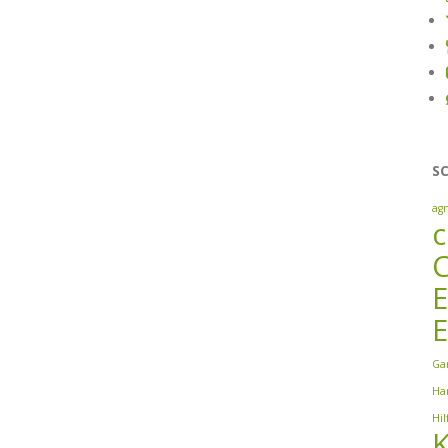
S
ag
c
E
Ga
Ha
Hil
K