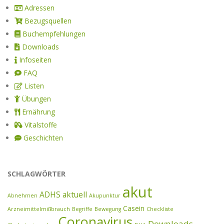
Adressen
Bezugsquellen
Buchempfehlungen
Downloads
Infoseiten
FAQ
Listen
Übungen
Ernährung
Vitalstoffe
Geschichten
SCHLAGWÖRTER
akut
ADHS
aktuell
Abnehmen
Akupunktur
Casein
Arzneimittelmißbrauch
Begriffe
Bewegung
Checkliste
Coronavirus
Downloads