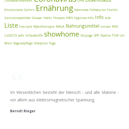
Cholesterinsenker
DHA
Ernährung
Emotionales Gehirn
fakenews
Fettsäuren
Fischöl
Info
Genickinstabilität
Glossar
Hafer
Hinweis
HWS
Hypnose-Info
kids
Liste
Nahrungsmittel
low-carb
Mykotherapie
NADA
norsan
NVX-
showhome
CoV2373
safe
Schadstoffe
Sitzyoga
SPR
Statine
TCM
Uni
Wien
Vaginalpflege
Vitalpilze
Yoga
Im Wesentlichen besteht der Mensch - und alle Materie -
vor allem aus elektromagnetischer Spannung.
Berndt Rieger