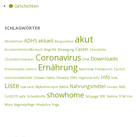
Geschichten
SCHLAGWÖRTER
akut
ADHS
aktuell
Abnehmen
Akupunktur
Casein
Arzneimittelmißbrauch
Begriffe
Bewegung
Checkliste
Coronavirus
Downloads
Cholesterinsenker
DHA
Ernährung
Emotionales Gehirn
fakenews
Fettsäuren
Fischöl
Info
Genickinstabilität
Glossar
Hafer
Hinweis
HWS
Hypnose-Info
kids
Liste
Nahrungsmittel
low-carb
Mykotherapie
NADA
norsan
NVX-
showhome
CoV2373
safe
Schadstoffe
Sitzyoga
SPR
Statine
TCM
Uni
Wien
Vaginalpflege
Vitalpilze
Yoga