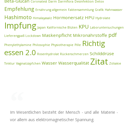
Beta-Glucan
Coronatest
Darm
Darmflora
Desinfektion
Detox
Empfehlung
Ernährung allgemein
Faktensammlung
Grafik
Hahnwasser
Hashimoto
Hormonersatz
HPU
Himalayasalz
Hydrolate
Impfung
KPU
Japan
Kalifornische Blüten
Laboruntersuchungen
pdf
Maskenpflicht
Mikronährstoffe
Lieferengpaß
Lockdown
Richtig
Phenylethylamine
Philosophie
Physiotherapie
Pille
essen 2.0
Schilddrüse
Rosenhydrolat
Rückenschmerzen
Zitat
Wasser
Wasserqualität
Tinktur
Vaginalzäpfchen
Zöliakie
Im Wesentlichen besteht der Mensch - und alle Materie -
vor allem aus elektromagnetischer Spannung.