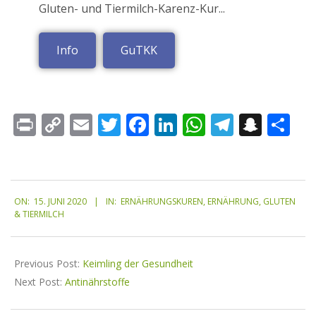
Gluten- und Tiermilch-Karenz-Kur...
Info
GuTKK
Print
Copy
Email
Twitter
Facebook
LinkedIn
WhatsApp
Telegr
Snap
Te
Link
ON:
15. JUNI 2020
IN:
ERNÄHRUNGSKUREN
,
ERNÄHRUNG
,
GLUTEN
& TIERMILCH
Previous Post:
Keimling der Gesundheit
Next Post:
Antinährstoffe