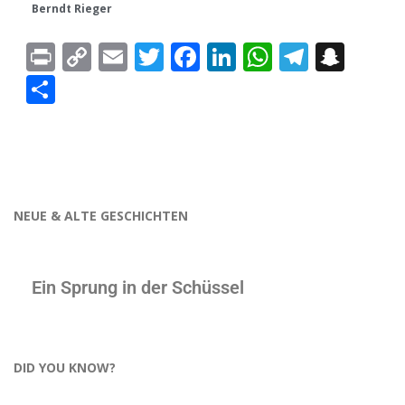
Berndt Rieger
Print
Copy
Email
Twitter
Facebook
LinkedIn
WhatsAp
Telegr
Sna
Link
Teilen
NEUE & ALTE GESCHICHTEN
Ein Sprung in der Schüssel
DID YOU KNOW?