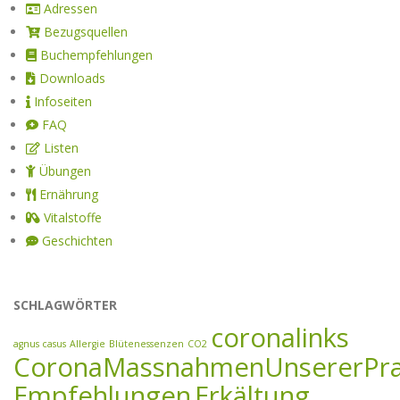
Adressen
Bezugsquellen
Buchempfehlungen
Downloads
Infoseiten
FAQ
Listen
Übungen
Ernährung
Vitalstoffe
Geschichten
SCHLAGWÖRTER
coronalinks
agnus casus
Allergie
Blütenessenzen
CO2
CoronaMassnahmenUnsererPra
Empfehlungen
Erkältung