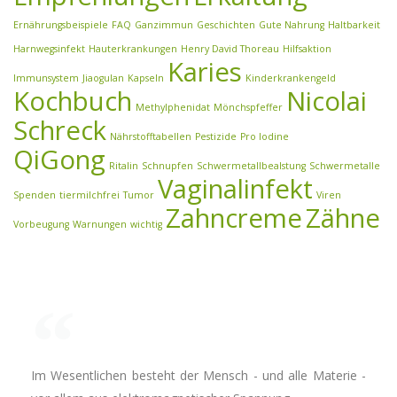
Ernährungsbeispiele
FAQ
Ganzimmun
Geschichten
Gute Nahrung
Haltbarkeit
Harnwegsinfekt
Hauterkrankungen
Henry David Thoreau
Hilfsaktion
Karies
Immunsystem
Jiaogulan
Kapseln
Kinderkrankengeld
Kochbuch
Nicolai
Methylphenidat
Mönchspfeffer
Schreck
Nährstofftabellen
Pestizide
Pro Iodine
QiGong
Ritalin
Schnupfen
Schwermetallbealstung
Schwermetalle
Vaginalinfekt
Spenden
tiermilchfrei
Tumor
Viren
Zahncreme
Zähne
Vorbeugung
Warnungen
wichtig
Im Wesentlichen besteht der Mensch - und alle Materie -